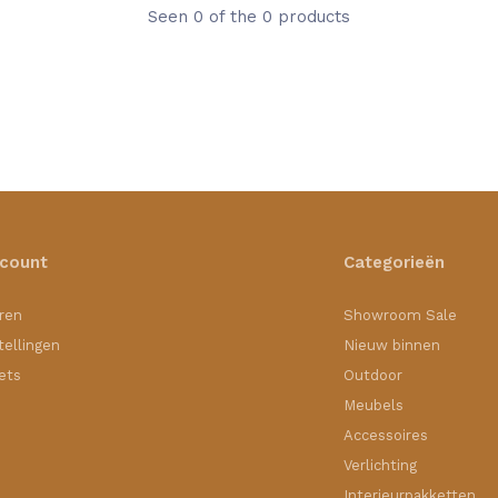
Seen 0 of the 0 products
ccount
Categorieën
ren
Showroom Sale
tellingen
Nieuw binnen
kets
Outdoor
Meubels
Accessoires
Verlichting
Interieurpakketten