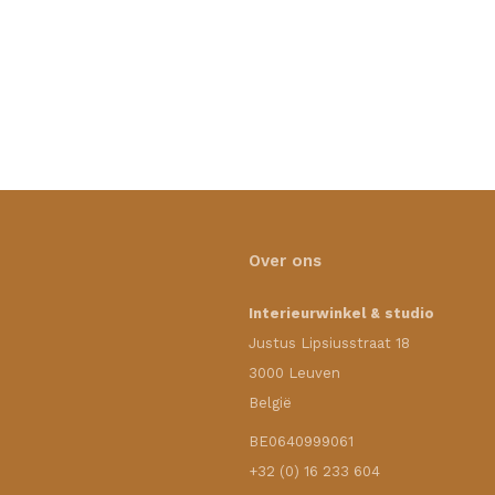
Over ons
Interieurwinkel & studio
Justus Lipsiusstraat 18
3000 Leuven
België
BE0640999061
+32 (0) 16 233 604