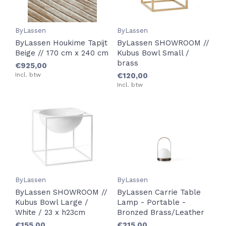
ByLassen
ByLassen
ByLassen Houkime Tapijt
ByLassen SHOWROOM //
Beige // 170 cm x 240 cm
Kubus Bowl Small /
brass
€925,00
Incl. btw
€120,00
Incl. btw
ByLassen
ByLassen
ByLassen SHOWROOM //
ByLassen Carrie Table
Kubus Bowl Large /
Lamp - Portable -
White / 23 x h23cm
Bronzed Brass/Leather
€155,00
€215,00