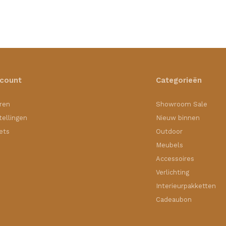
ccount
Categorieën
ren
Showroom Sale
tellingen
Nieuw binnen
kets
Outdoor
Meubels
Accessoires
Verlichting
Interieurpakketten
Cadeaubon