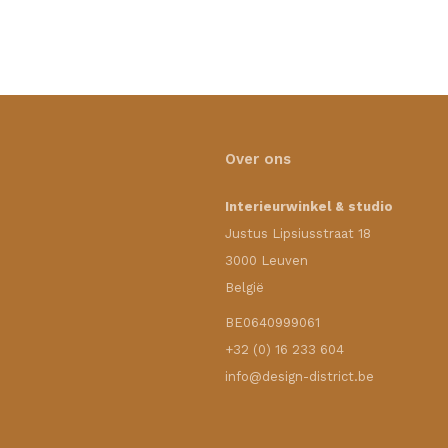
Over ons
Interieurwinkel & studio
Justus Lipsiusstraat 18
3000 Leuven
België
BE0640999061
+32 (0) 16 233 604
info@design-district.be