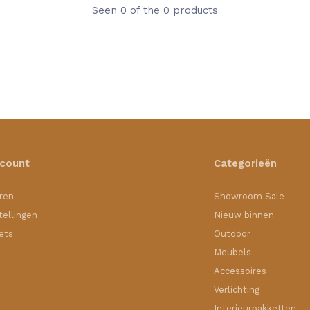
Seen 0 of the 0 products
ccount
Categorieën
ren
Showroom Sale
tellingen
Nieuw binnen
kets
Outdoor
Meubels
Accessoires
Verlichting
Interieurpakketten