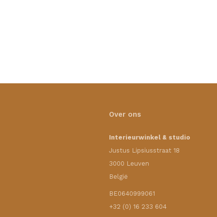
Over ons
Interieurwinkel & studio
Justus Lipsiusstraat 18
3000 Leuven
België
BE0640999061
+32 (0) 16 233 604