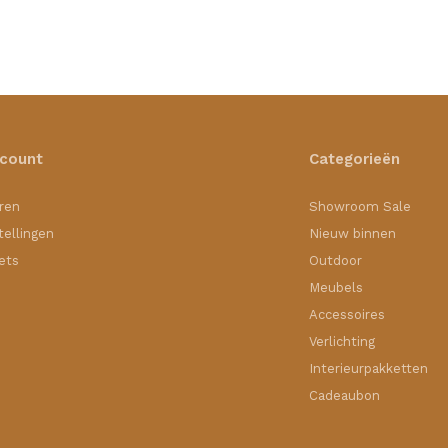
ccount
Categorieën
ren
Showroom Sale
tellingen
Nieuw binnen
kets
Outdoor
Meubels
Accessoires
Verlichting
Interieurpakketten
Cadeaubon