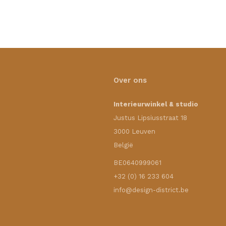
Over ons
Interieurwinkel & studio
Justus Lipsiusstraat 18
3000 Leuven
België
BE0640999061
+32 (0) 16 233 604
info@design-district.be