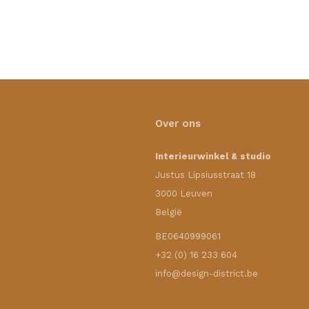
Over ons
Interieurwinkel & studio
Justus Lipsiusstraat 18
3000 Leuven
België
BE0640999061
+32 (0) 16 233 604
info@design-district.be