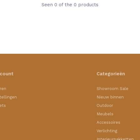
Seen 0 of the 0 products
ccount
Categorieën
ren
Showroom Sale
tellingen
Nieuw binnen
kets
Outdoor
Meubels
Accessoires
Verlichting
Interieurpakketten