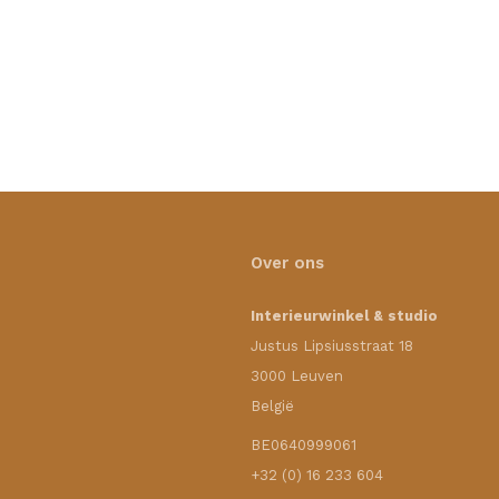
Over ons
Interieurwinkel & studio
Justus Lipsiusstraat 18
3000 Leuven
België
BE0640999061
+32 (0) 16 233 604