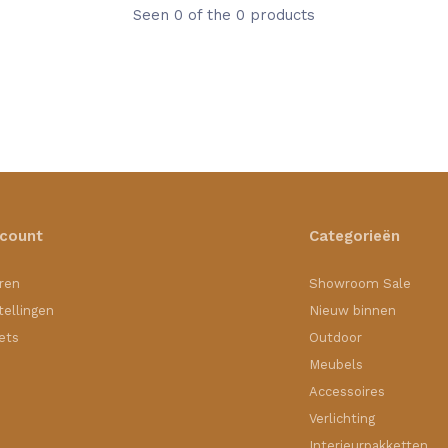
Seen 0 of the 0 products
ccount
Categorieën
ren
Showroom Sale
tellingen
Nieuw binnen
kets
Outdoor
Meubels
Accessoires
Verlichting
Interieurpakketten