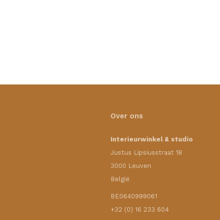
Over ons
Interieurwinkel & studio
Justus Lipsiusstraat 18
3000 Leuven
België
BE0640999061
+32 (0) 16 233 604