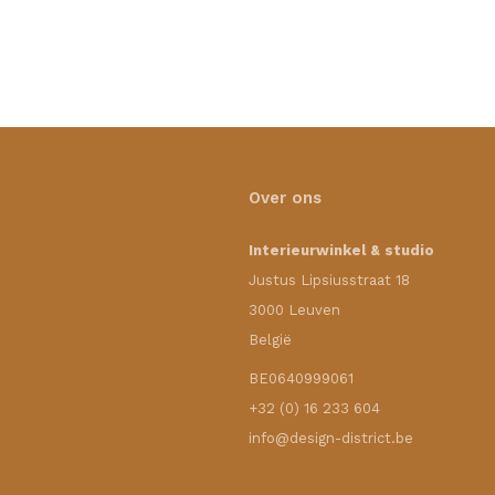
Over ons
Interieurwinkel & studio
Justus Lipsiusstraat 18
3000 Leuven
België
BE0640999061
+32 (0) 16 233 604
info@design-district.be