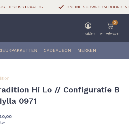
US LIPSIUSSTRAAT 18
ONLINE SHOWROOM BOORDEVOL
0
inloggen
winkelwagen
RIEURPAKKETTEN
CADEAUBON
MERKEN
ition
radition Hi Lo // Configuratie B
Mylla 0971
40,00
btw