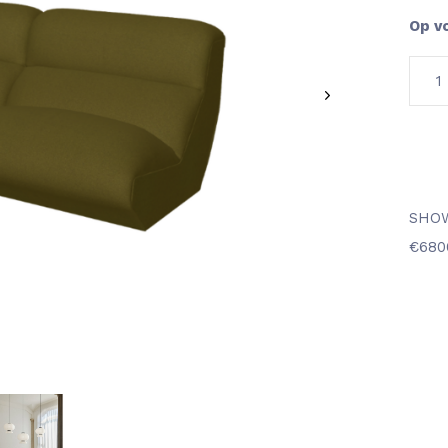
Op v
SHO
€680