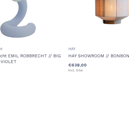
ht
HAY
echt EMIL ROBBRECHT // BIG
HAY SHOWROOM // BONBON 
 VIOLET
€638,00
Incl. btw