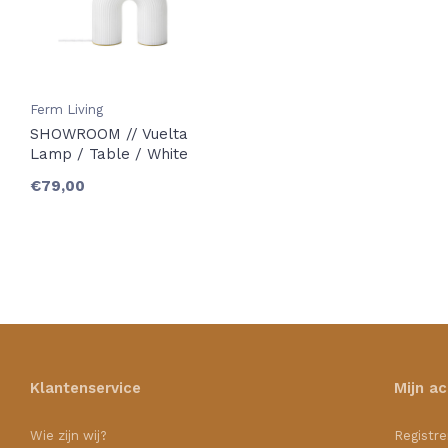
Ferm Living
SHOWROOM // Vuelta
Lamp / Table / White
€79,00
Klantenservice
Mijn a
Wie zijn wij?
Registre