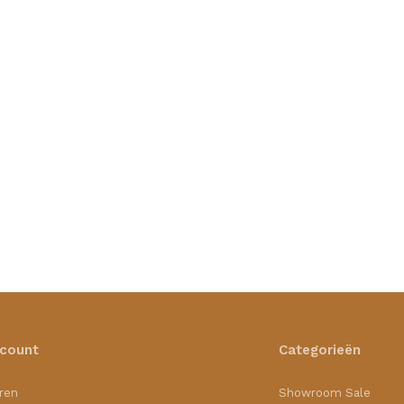
ccount
Categorieën
ren
Showroom Sale