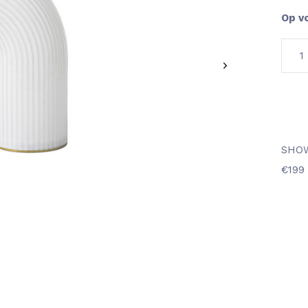
Op v
SHO
€199