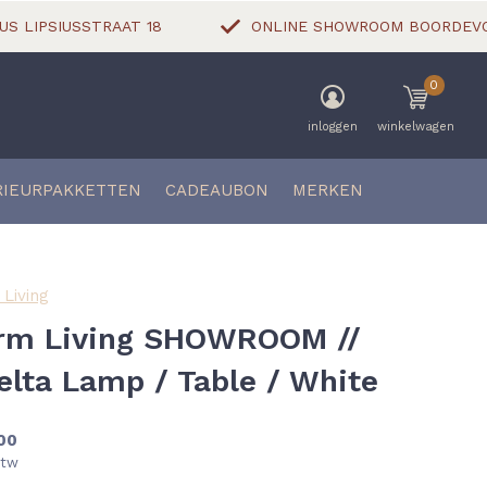
US LIPSIUSSTRAAT 18
ONLINE SHOWROOM BOORDEVOL
0
inloggen
winkelwagen
RIEURPAKKETTEN
CADEAUBON
MERKEN
Living
rm Living SHOWROOM //
elta Lamp / Table / White
00
btw