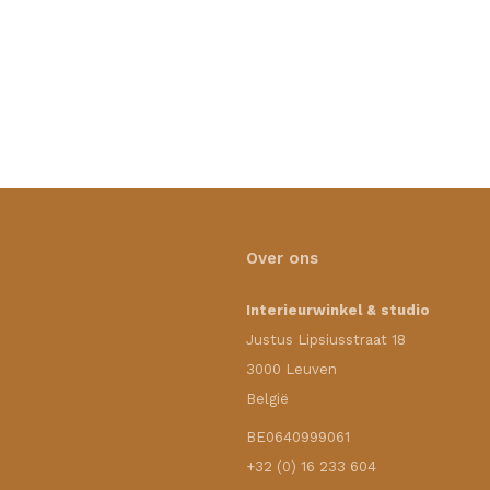
Over ons
Interieurwinkel & studio
Justus Lipsiusstraat 18
3000 Leuven
België
BE0640999061
+32 (0) 16 233 604