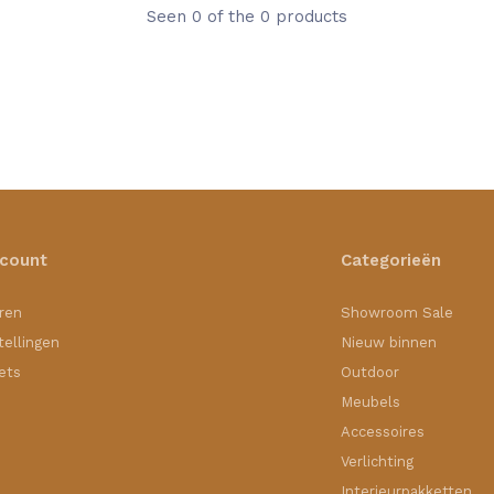
Seen 0 of the 0 products
ccount
Categorieën
ren
Showroom Sale
tellingen
Nieuw binnen
kets
Outdoor
Meubels
Accessoires
Verlichting
Interieurpakketten